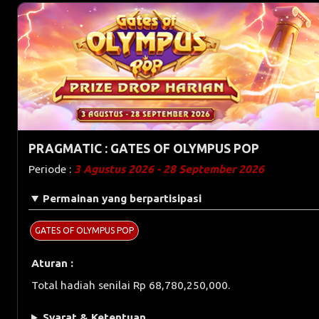
PRAGMATIC : GATES OF OLYMPUS POP
Periode :
3 Agustus 2026 - 28 September 2026
Permainan yang berpartisipasi
GATES OF OLYMPUS POP
Aturan :
Total hadiah senilai Rp 68,780,250,000.
Syarat & Ketentuan