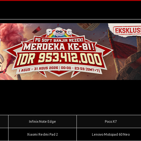
Infinix Note Edge
Poco X7
Xiaomi Redmi Pad 2
Lenovo Motopad 60 Neo