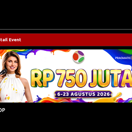
tail Event
OP