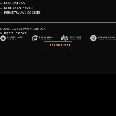
HUBUNGI KAMI
KEBIJAKAN PRIVASI
PERSETUJUAN COOKIES
© 2015 - 2026 Copyright SUMO777.
All Rights Reserved.
LAPOR PUSAT