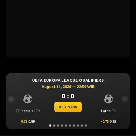
UEFA CHAMPIONS LEAGUE QUALIFIERS
August 11, 2026 — 22:59 WIB
0 : 0
Previous
Next
BET NOW
Bodo Glimt
Union Saint-Gilloise
0.75
0.77
-0.75
-0.95