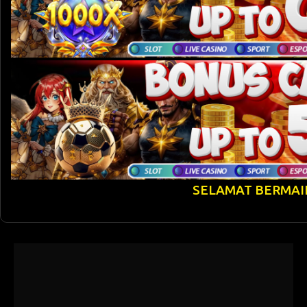
3. Bonus Rollingan akan di hitung dari total turnover dalam 1 minggu dan di
4. Minimal TURNOVER 1.000.000.- untuk mendapatkan bonus rebate mingguan
5. Jika pihak SUMO777 menemukan kecurangan oleh member maka pihak SU
6. Semua keputusan SUMO777 tersebut adalah mutlak dan tidak dapat di ga
BONUS REBAT
SYARAT DAN KETENTUAN :
1. Promo bonus ini berlaku untuk permainan Casino.
2. Tidak ada maksimal pada promo bonus ini.
3. Bonus Rollingan akan di hitung dari total turnover dalam 1 minggu dan di
4. Minimal TURNOVER 1.000.000.- untuk mendapatkan bonus rebate mingguan
5. Jika pihak SUMO777 menemukan kecurangan oleh member maka pihak SU
6. Semua keputusan SUMO777 tersebut adalah mutlak dan tidak dapat di ga
SELAMAT BERMAI
BONUS CA
SYARAT DAN KETENTUAN :
1. Seluruh member SUMO777 sudah automatis ikut dalam program bonus cas
2. Perhitungan CASHBACK MINGGUAN diambil dari nilai kekalahan member se
3. Bonus akan dibagikan Setiap Hari SENIN dan akan masuk secara otomatis.
4. Promo Bonus ini hanya berlaku untuk permainan Sportbooks.
5. Syarat nilai Total Lose untuk mendapatkan bonus CASHBACK 5% adalah IDR 
6. Promo cashback ini dapat berubah sewaktu-waktu tanpa adanya pemberita
7. Keputusan dan kebijakan SUMO777 adalah mutlak dan tidak dapat di gang